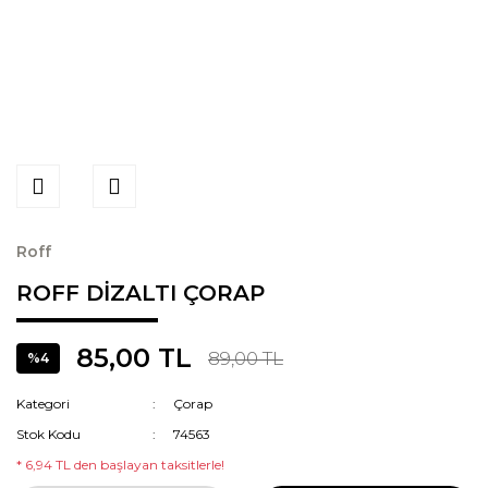
Roff
ROFF DİZALTI ÇORAP
85,00 TL
89,00 TL
%4
Kategori
Çorap
Stok Kodu
74563
* 6,94 TL den başlayan taksitlerle!