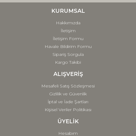
Ürün bilgilerinde hatalar bulunuyor.
Ürün fiyatı diğer sitelerden daha pahalı.
KURUMSAL
Bu ürüne benzer farklı alternatifler olmalı.
Hakkımızda
İletişim
İletişim Formu
Havale Bildirim Formu
Sipariş Sorgula
Gönder
Kargo Takibi
ALIŞVERİŞ
Mesafeli Satış Sözleşmesi
Gizlilik ve Güvenlik
İptal ve İade Şartları
Kişisel Veriler Politikası
ÜYELİK
Hesabım