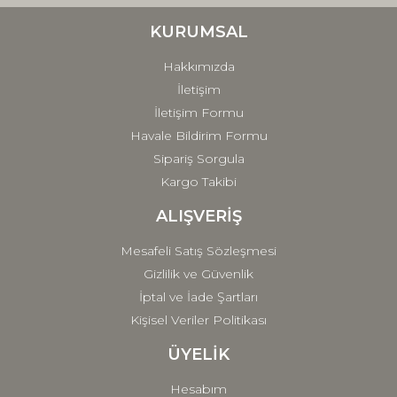
Ürün bilgilerinde hatalar bulunuyor.
Ürün fiyatı diğer sitelerden daha pahalı.
KURUMSAL
Bu ürüne benzer farklı alternatifler olmalı.
Hakkımızda
İletişim
İletişim Formu
Havale Bildirim Formu
Sipariş Sorgula
Gönder
Kargo Takibi
ALIŞVERİŞ
Mesafeli Satış Sözleşmesi
Gizlilik ve Güvenlik
İptal ve İade Şartları
Kişisel Veriler Politikası
ÜYELİK
Hesabım