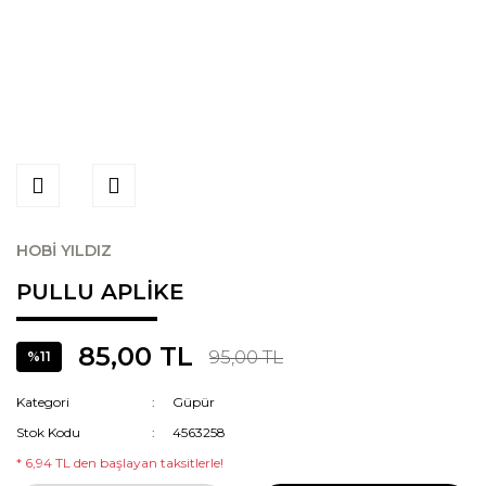
HOBİ YILDIZ
PULLU APLİKE
85,00 TL
95,00 TL
%11
Kategori
Güpür
Stok Kodu
4563258
* 6,94 TL den başlayan taksitlerle!