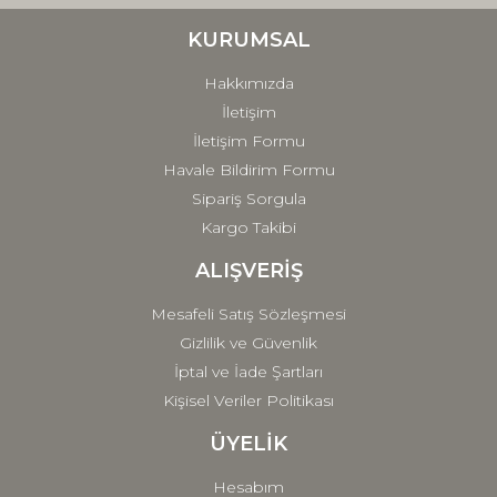
Ürün bilgilerinde hatalar bulunuyor.
Ürün fiyatı diğer sitelerden daha pahalı.
KURUMSAL
Bu ürüne benzer farklı alternatifler olmalı.
Hakkımızda
İletişim
İletişim Formu
Havale Bildirim Formu
Sipariş Sorgula
Gönder
Kargo Takibi
ALIŞVERİŞ
Mesafeli Satış Sözleşmesi
Gizlilik ve Güvenlik
İptal ve İade Şartları
Kişisel Veriler Politikası
ÜYELİK
Hesabım