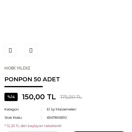
HOBİ YILDIZ
PONPON 50 ADET
150,00 TL
175,00 TL
%14
Kategori
El İşi Malzemeleri
Stok Kodu
6547896510
* 12,25 TL den başlayan taksitlerle!