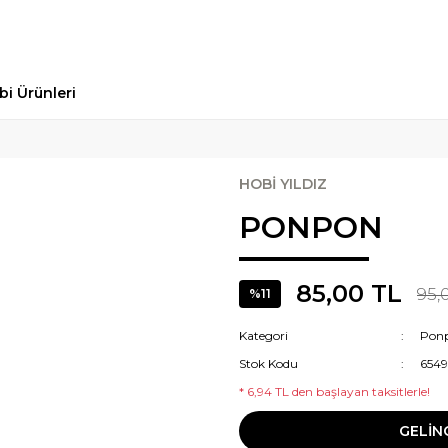
bi Ürünleri
HOBİ YILDIZ
PONPON
85,00 TL
95,
%11
Kategori
Pon
Stok Kodu
654
* 6,94 TL den başlayan taksitlerle!
GELİN