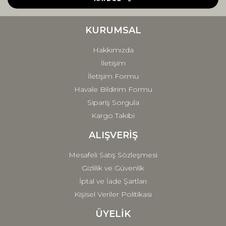
Ürün bilgilerinde hatalar bulunuyor.
Ürün fiyatı diğer sitelerden daha pahalı.
KURUMSAL
Bu ürüne benzer farklı alternatifler olmalı.
Hakkımızda
İletişim
İletişim Formu
Havale Bildirim Formu
Sipariş Sorgula
Gönder
Kargo Takibi
ALIŞVERİŞ
Mesafeli Satış Sözleşmesi
Gizlilik ve Güvenlik
İptal ve İade Şartları
Kişisel Veriler Politikası
ÜYELİK