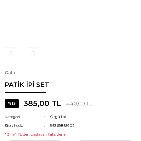
Gala
PATİK İPİ SET
385,00 TL
440,00 TL
%13
Kategori
Örgü İpi
Stok Kodu
96369855902
* 31,44 TL den başlayan taksitlerle!