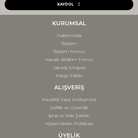
Ürün açıklamasında eksik bilgiler bulunuyor.
KAYDOL
Ürün bilgilerinde hatalar bulunuyor.
Ürün fiyatı diğer sitelerden daha pahalı.
KURUMSAL
Bu ürüne benzer farklı alternatifler olmalı.
Hakkımızda
İletişim
İletişim Formu
Havale Bildirim Formu
Sipariş Sorgula
Gönder
Kargo Takibi
ALIŞVERİŞ
Mesafeli Satış Sözleşmesi
Gizlilik ve Güvenlik
İptal ve İade Şartları
Kişisel Veriler Politikası
ÜYELİK