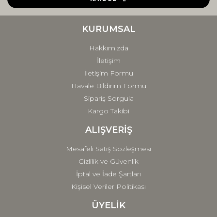
Ürün bilgilerinde hatalar bulunuyor.
Ürün fiyatı diğer sitelerden daha pahalı.
KURUMSAL
Bu ürüne benzer farklı alternatifler olmalı.
Hakkımızda
İletişim
İletişim Formu
Havale Bildirim Formu
Sipariş Sorgula
Gönder
Kargo Takibi
ALIŞVERİŞ
Mesafeli Satış Sözleşmesi
Gizlilik ve Güvenlik
İptal ve İade Şartları
Kişisel Veriler Politikası
ÜYELİK