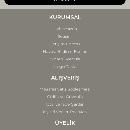
Ürün bilgilerinde hatalar bulunuyor.
Ürün fiyatı diğer sitelerden daha pahalı.
KURUMSAL
Bu ürüne benzer farklı alternatifler olmalı.
Hakkımızda
İletişim
İletişim Formu
Havale Bildirim Formu
Sipariş Sorgula
Gönder
Kargo Takibi
ALIŞVERİŞ
Mesafeli Satış Sözleşmesi
Gizlilik ve Güvenlik
İptal ve İade Şartları
Kişisel Veriler Politikası
ÜYELİK