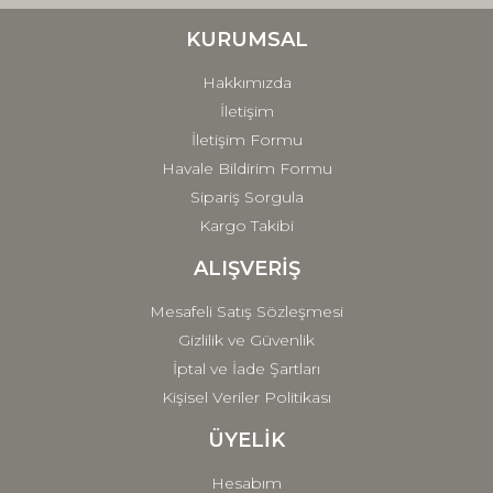
Ürün bilgilerinde hatalar bulunuyor.
Ürün fiyatı diğer sitelerden daha pahalı.
KURUMSAL
Bu ürüne benzer farklı alternatifler olmalı.
Hakkımızda
İletişim
İletişim Formu
Havale Bildirim Formu
Sipariş Sorgula
Gönder
Kargo Takibi
ALIŞVERİŞ
Mesafeli Satış Sözleşmesi
Gizlilik ve Güvenlik
İptal ve İade Şartları
Kişisel Veriler Politikası
ÜYELİK
Hesabım