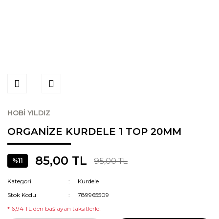
HOBİ YILDIZ
ORGANİZE KURDELE 1 TOP 20MM
85,00 TL
95,00 TL
%11
Kategori
Kurdele
Stok Kodu
789965509
* 6,94 TL den başlayan taksitlerle!