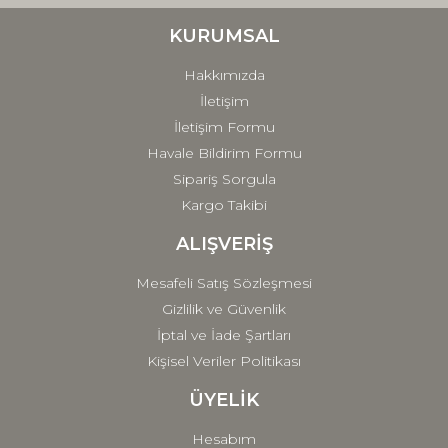
Ürün bilgilerinde hatalar bulunuyor.
Ürün fiyatı diğer sitelerden daha pahalı.
KURUMSAL
Bu ürüne benzer farklı alternatifler olmalı.
Hakkımızda
İletişim
İletişim Formu
Havale Bildirim Formu
Sipariş Sorgula
Gönder
Kargo Takibi
ALIŞVERİŞ
Mesafeli Satış Sözleşmesi
Gizlilik ve Güvenlik
İptal ve İade Şartları
Kişisel Veriler Politikası
ÜYELİK
Hesabım