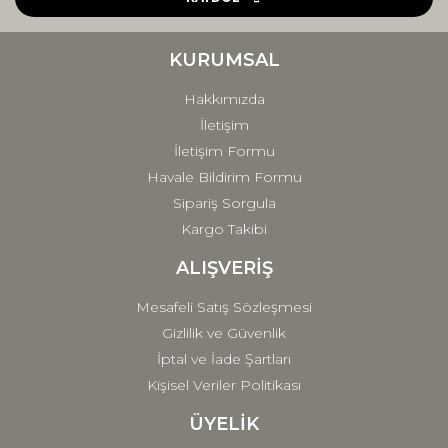
Ürün bilgilerinde hatalar bulunuyor.
Ürün fiyatı diğer sitelerden daha pahalı.
KURUMSAL
Bu ürüne benzer farklı alternatifler olmalı.
Hakkımızda
İletişim
İletişim Formu
Havale Bildirim Formu
Sipariş Sorgula
Gönder
Kargo Takibi
ALIŞVERİŞ
Mesafeli Satış Sözleşmesi
Gizlilik ve Güvenlik
İptal ve İade Şartları
Kişisel Veriler Politikası
ÜYELİK