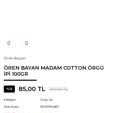
Ören Bayan
ÖREN BAYAN MADAM COTTON ÖRGÜ
İPİ 100GR
85,00 TL
100,00 TL
%15
Kategori
Örgü İpi
Stok Kodu
15935784687