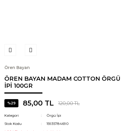
Ören Bayan
ÖREN BAYAN MADAM COTTON ÖRGÜ
İPİ 100GR
85,00 TL
120,00 TL
%29
Kategori
Örgü İpi
Stok Kodu
15935784690