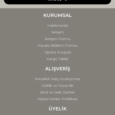
Ürün bilgilerinde hatalar bulunuyor.
Ürün fiyatı diğer sitelerden daha pahalı.
KURUMSAL
Bu ürüne benzer farklı alternatifler olmalı.
Hakkımızda
İletişim
İletişim Formu
Havale Bildirim Formu
Sipariş Sorgula
Gönder
Kargo Takibi
ALIŞVERİŞ
Mesafeli Satış Sözleşmesi
Gizlilik ve Güvenlik
İptal ve İade Şartları
Kişisel Veriler Politikası
ÜYELİK