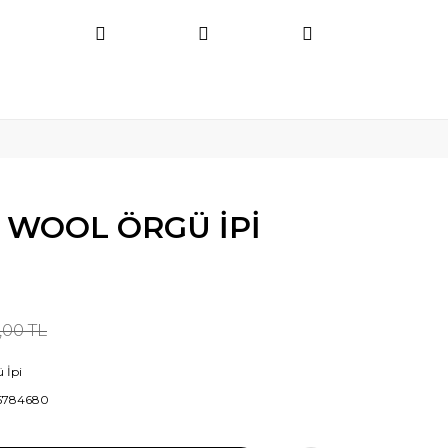
 WOOL ÖRGÜ İPİ
,00 TL
 İpi
5784680