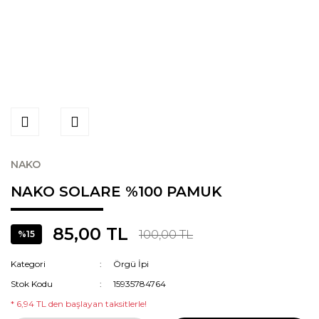
NAKO
NAKO SOLARE %100 PAMUK
85,00 TL
100,00 TL
%15
Kategori
Örgü İpi
Stok Kodu
15935784764
* 6,94 TL den başlayan taksitlerle!