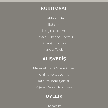
Ürün bilgilerinde hatalar bulunuyor.
Ürün fiyatı diğer sitelerden daha pahalı.
KURUMSAL
Bu ürüne benzer farklı alternatifler olmalı.
Hakkımızda
İletişim
İletişim Formu
Havale Bildirim Formu
Sipariş Sorgula
Gönder
Kargo Takibi
ALIŞVERİŞ
Mesafeli Satış Sözleşmesi
Gizlilik ve Güvenlik
İptal ve İade Şartları
Kişisel Veriler Politikası
ÜYELİK
Hesabım