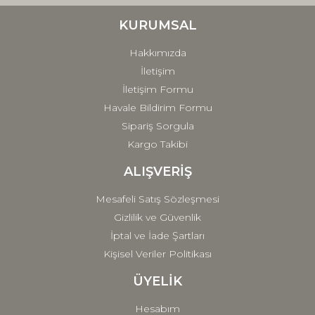
Ürün bilgilerinde hatalar bulunuyor.
Ürün fiyatı diğer sitelerden daha pahalı.
KURUMSAL
Bu ürüne benzer farklı alternatifler olmalı.
Hakkımızda
İletişim
İletişim Formu
Havale Bildirim Formu
Sipariş Sorgula
Gönder
Kargo Takibi
ALIŞVERİŞ
Mesafeli Satış Sözleşmesi
Gizlilik ve Güvenlik
İptal ve İade Şartları
Kişisel Veriler Politikası
ÜYELİK
Hesabım