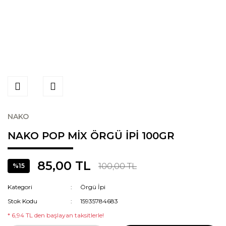
NAKO
NAKO POP MİX ÖRGÜ İPİ 100GR
85,00 TL
100,00 TL
%15
Kategori
Örgü İpi
Stok Kodu
15935784683
* 6,94 TL den başlayan taksitlerle!