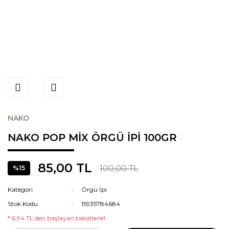
NAKO
NAKO POP MİX ÖRGÜ İPİ 100GR
85,00 TL
100,00 TL
%15
Kategori
Örgü İpi
Stok Kodu
15935784684
* 6,94 TL den başlayan taksitlerle!