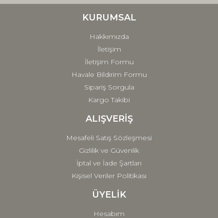
Ürün bilgilerinde hatalar bulunuyor.
Ürün fiyatı diğer sitelerden daha pahalı.
KURUMSAL
Bu ürüne benzer farklı alternatifler olmalı.
Hakkımızda
İletişim
İletişim Formu
Havale Bildirim Formu
Sipariş Sorgula
Gönder
Kargo Takibi
ALIŞVERİŞ
Mesafeli Satış Sözleşmesi
Gizlilik ve Güvenlik
İptal ve İade Şartları
Kişisel Veriler Politikası
ÜYELİK
Hesabım