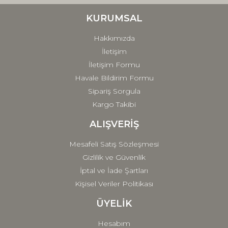
Ürün bilgilerinde hatalar bulunuyor.
Ürün fiyatı diğer sitelerden daha pahalı.
KURUMSAL
Bu ürüne benzer farklı alternatifler olmalı.
Hakkımızda
İletişim
İletişim Formu
Havale Bildirim Formu
Sipariş Sorgula
Gönder
Kargo Takibi
ALIŞVERİŞ
Mesafeli Satış Sözleşmesi
Gizlilik ve Güvenlik
İptal ve İade Şartları
Kişisel Veriler Politikası
ÜYELİK
Hesabım