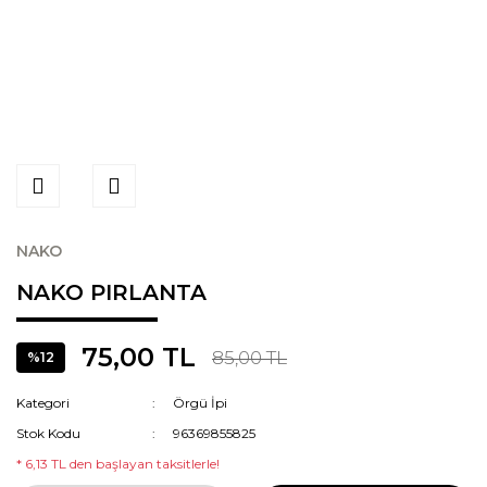
NAKO
NAKO PIRLANTA
75,00 TL
85,00 TL
%12
Kategori
Örgü İpi
Stok Kodu
96369855825
* 6,13 TL den başlayan taksitlerle!