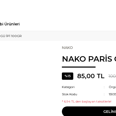
bi Ürünleri
GÜ İPİ 100GR
NAKO
NAKO PARİS 
85,00 TL
100
%15
Kategori
Örgü
Stok Kodu
1593
* 6,94 TL den başlayan taksitlerle!
GELİN