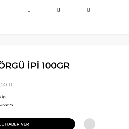
ÖRGÜ İPİ 100GR
,00 TL
 İpi
5784674
CE HABER VER