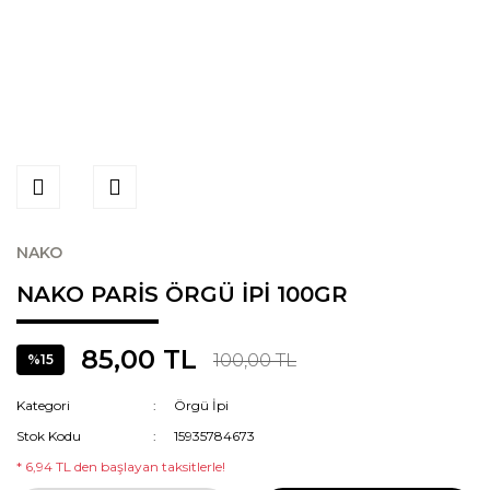
NAKO
NAKO PARİS ÖRGÜ İPİ 100GR
85,00 TL
100,00 TL
%15
Kategori
Örgü İpi
Stok Kodu
15935784673
* 6,94 TL den başlayan taksitlerle!