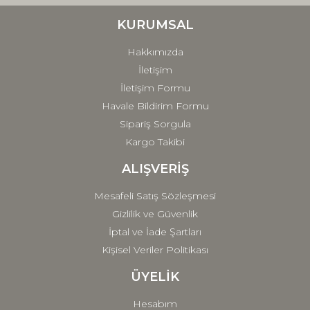
Ürün bilgilerinde hatalar bulunuyor.
Ürün fiyatı diğer sitelerden daha pahalı.
KURUMSAL
Bu ürüne benzer farklı alternatifler olmalı.
Hakkımızda
İletişim
İletişim Formu
Havale Bildirim Formu
Sipariş Sorgula
Gönder
Kargo Takibi
ALIŞVERİŞ
Mesafeli Satış Sözleşmesi
Gizlilik ve Güvenlik
İptal ve İade Şartları
Kişisel Veriler Politikası
ÜYELİK
Hesabım