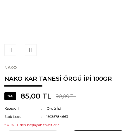
NAKO
NAKO KAR TANESİ ÖRGÜ İPİ 100GR
85,00 TL
90,00 TL
%6
Kategori
Örgü İpi
Stok Kodu
15935784663
* 6,94 TL den başlayan taksitlerle!