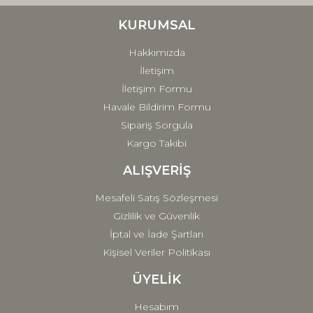
Ürün bilgilerinde hatalar bulunuyor.
Ürün fiyatı diğer sitelerden daha pahalı.
KURUMSAL
Bu ürüne benzer farklı alternatifler olmalı.
Hakkımızda
İletişim
İletişim Formu
Havale Bildirim Formu
Sipariş Sorgula
Gönder
Kargo Takibi
ALIŞVERİŞ
Mesafeli Satış Sözleşmesi
Gizlilik ve Güvenlik
İptal ve İade Şartları
Kişisel Veriler Politikası
ÜYELİK
Hesabım