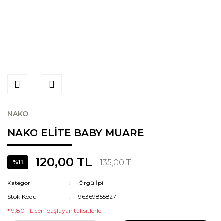
NAKO
NAKO ELİTE BABY MUARE
120,00 TL
135,00 TL
%11
Kategori
Örgü İpi
Stok Kodu
96369855827
* 9,80 TL den başlayan taksitlerle!