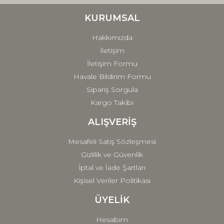
Ürün bilgilerinde hatalar bulunuyor.
Ürün fiyatı diğer sitelerden daha pahalı.
KURUMSAL
Bu ürüne benzer farklı alternatifler olmalı.
Hakkımızda
İletişim
İletişim Formu
Havale Bildirim Formu
Sipariş Sorgula
Gönder
Kargo Takibi
ALIŞVERİŞ
Mesafeli Satış Sözleşmesi
Gizlilik ve Güvenlik
İptal ve İade Şartları
Kişisel Veriler Politikası
ÜYELİK
Hesabım