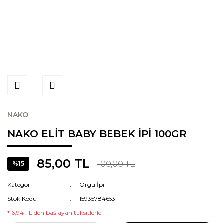
NAKO
NAKO ELİT BABY BEBEK İPİ 100GR
85,00 TL
100,00 TL
%15
Kategori
Örgü İpi
Stok Kodu
15935784653
* 6,94 TL den başlayan taksitlerle!