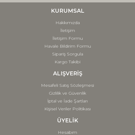
Ürün bilgilerinde hatalar bulunuyor.
Ürün fiyatı diğer sitelerden daha pahalı.
KURUMSAL
Bu ürüne benzer farklı alternatifler olmalı.
Hakkımızda
İletişim
İletişim Formu
Havale Bildirim Formu
Sipariş Sorgula
Gönder
Kargo Takibi
ALIŞVERİŞ
Mesafeli Satış Sözleşmesi
Gizlilik ve Güvenlik
İptal ve İade Şartları
Kişisel Veriler Politikası
ÜYELİK
Hesabım