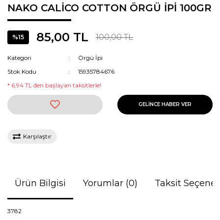
NAKO CALİCO COTTON ÖRGÜ İPİ 100GR
85,00 TL
100,00 TL
%15
Kategori
Örgü İpi
Stok Kodu
15935784676
* 6,94 TL den başlayan taksitlerle!
GELİNCE HABER VER
Karşılaştır
Ürün Bilgisi
Yorumlar (0)
Taksit Seçenek
3782