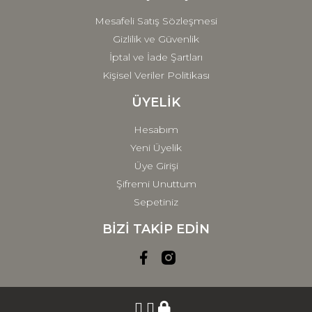
Mesafeli Satış Sözleşmesi
Gizlilik ve Güvenlik
İptal ve İade Şartları
Kişisel Veriler Politikası
ÜYELİK
Hesabım
Yeni Üyelik
Üye Girişi
Şifremi Unuttum
Sepetiniz
BİZİ TAKİP EDİN