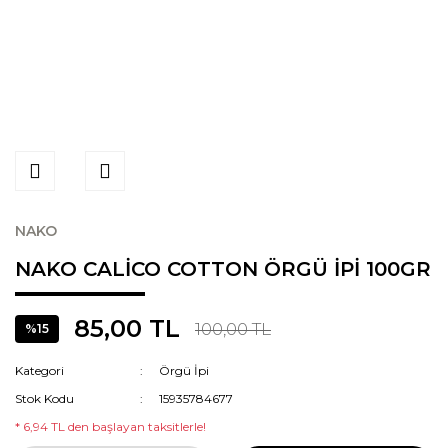
NAKO
NAKO CALİCO COTTON ÖRGÜ İPİ 100GR
85,00 TL
100,00 TL
%15
Kategori
Örgü İpi
Stok Kodu
15935784677
* 6,94 TL den başlayan taksitlerle!