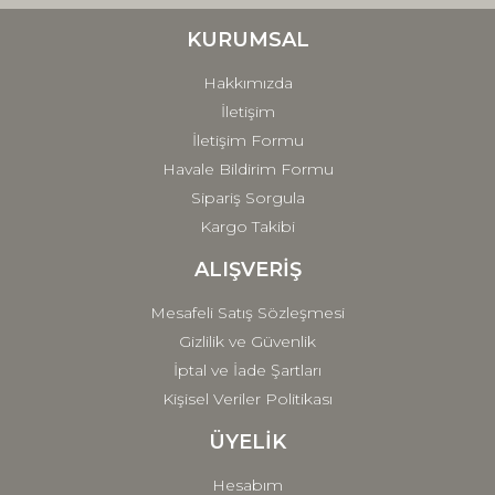
Ürün bilgilerinde hatalar bulunuyor.
Ürün fiyatı diğer sitelerden daha pahalı.
KURUMSAL
Bu ürüne benzer farklı alternatifler olmalı.
Hakkımızda
İletişim
İletişim Formu
Havale Bildirim Formu
Sipariş Sorgula
Gönder
Kargo Takibi
ALIŞVERİŞ
Mesafeli Satış Sözleşmesi
Gizlilik ve Güvenlik
İptal ve İade Şartları
Kişisel Veriler Politikası
ÜYELİK
Hesabım