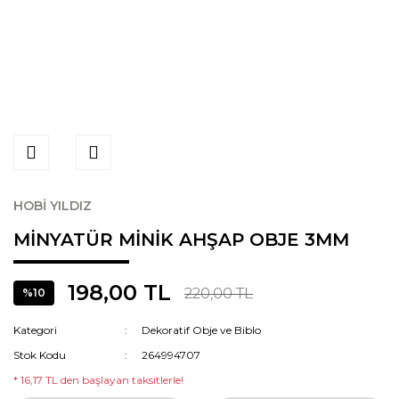
HOBİ YILDIZ
MİNYATÜR MİNİK AHŞAP OBJE 3MM
198,00 TL
220,00 TL
%10
Kategori
Dekoratif Obje ve Biblo
Stok Kodu
264994707
* 16,17 TL den başlayan taksitlerle!