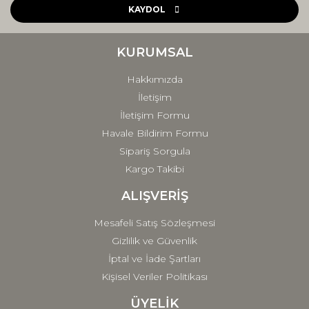
Ürün açıklamasında eksik bilgiler bulunuyor.
KAYDOL
Ürün bilgilerinde hatalar bulunuyor.
Ürün fiyatı diğer sitelerden daha pahalı.
KURUMSAL
Bu ürüne benzer farklı alternatifler olmalı.
Hakkımızda
İletişim
İletişim Formu
Havale Bildirim Formu
Sipariş Sorgula
Gönder
Kargo Takibi
ALIŞVERİŞ
Mesafeli Satış Sözleşmesi
Gizlilik ve Güvenlik
İptal ve İade Şartları
Kişisel Veriler Politikası
ÜYELİK