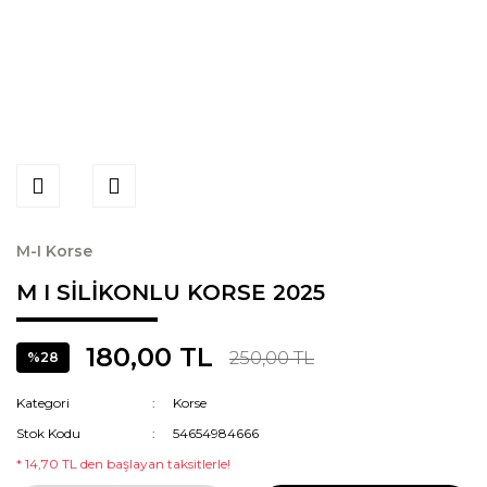
M-I Korse
M I SİLİKONLU KORSE 2025
180,00 TL
250,00 TL
%28
Kategori
Korse
Stok Kodu
54654984666
* 14,70 TL den başlayan taksitlerle!