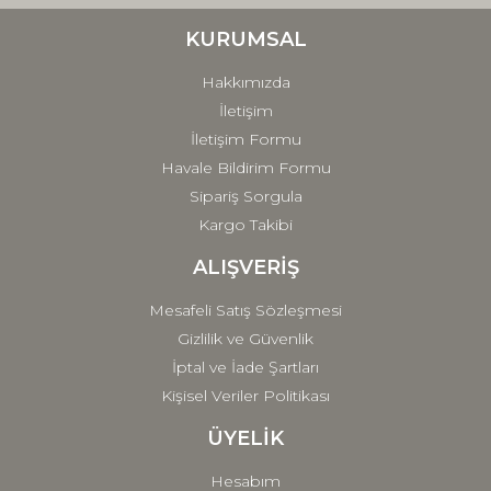
Ürün bilgilerinde hatalar bulunuyor.
Ürün fiyatı diğer sitelerden daha pahalı.
KURUMSAL
Bu ürüne benzer farklı alternatifler olmalı.
Hakkımızda
İletişim
İletişim Formu
Havale Bildirim Formu
Sipariş Sorgula
Gönder
Kargo Takibi
ALIŞVERİŞ
Mesafeli Satış Sözleşmesi
Gizlilik ve Güvenlik
İptal ve İade Şartları
Kişisel Veriler Politikası
ÜYELİK
Hesabım