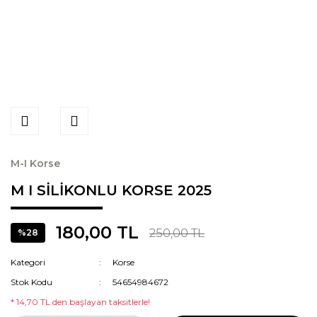
M-I Korse
M I SİLİKONLU KORSE 2025
180,00 TL
250,00 TL
%28
Kategori
Korse
Stok Kodu
54654984672
* 14,70 TL den başlayan taksitlerle!