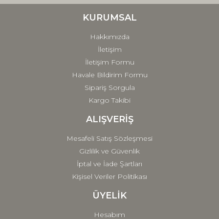
Ürün bilgilerinde hatalar bulunuyor.
Ürün fiyatı diğer sitelerden daha pahalı.
KURUMSAL
Bu ürüne benzer farklı alternatifler olmalı.
Hakkımızda
İletişim
İletişim Formu
Havale Bildirim Formu
Sipariş Sorgula
Gönder
Kargo Takibi
ALIŞVERİŞ
Mesafeli Satış Sözleşmesi
Gizlilik ve Güvenlik
İptal ve İade Şartları
Kişisel Veriler Politikası
ÜYELİK
Hesabım