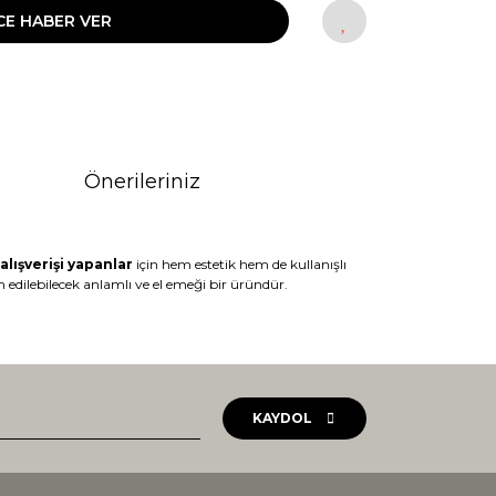
CE HABER VER
Önerileriniz
alışverişi yapanlar
için hem estetik hem de kullanışlı
 edilebilecek anlamlı ve el emeği bir üründür.
rak tarafımıza iletebilirsiniz.
KAYDOL