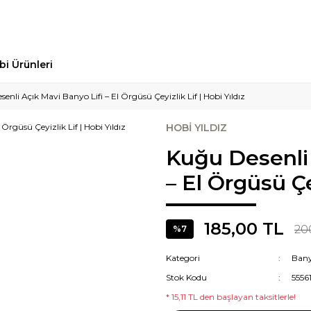
bi Ürünleri
enli Açık Mavi Banyo Lifi – El Örgüsü Çeyizlik Lif | Hobi Yıldız
HOBİ YILDIZ
Kuğu Desenli 
– El Örgüsü Çey
185,00 TL
20
%7
Kategori
Bany
Stok Kodu
5556
* 15,11 TL den başlayan taksitlerle!