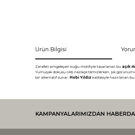
Ürün Bilgisi
Yoru
Zarafeti simgeleyen kuğu motifiyle tasarlanan bu
açık m
Yumuşak dokusu cildi nazikçe temizlerken, şık görünümüyle
bir alternatif sunar.
Hobi Yıldız
kalitesiyle hazırlanan bu
Bu ürünün fiyat bilgisi, resim, ürün açıklamaların
Görüş ve önerileriniz için teşekkür ederiz.
KAMPANYALARIMIZDAN HABERDA
Ürün resmi kalitesiz, bozuk veya görüntülenemiyo
Ürün açıklamasında eksik bilgiler bulunuyor.
Ürün bilgilerinde hatalar bulunuyor.