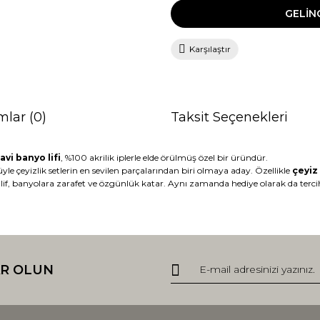
GELİN
Karşılaştır
mlar (0)
Taksit Seçenekleri
avi banyo lifi
, %100 akrilik iplerle elde örülmüş özel bir üründür.
 çeyizlik setlerin en sevilen parçalarından biri olmaya aday. Özellikle
çeyiz 
 lif, banyolara zarafet ve özgünlük katar. Aynı zamanda hediye olarak da tercih
da ve diğer konularda yetersiz gördüğünüz noktaları öneri formunu kullana
Bu ürüne ilk yorumu siz yapın!
R OLUN
r.
Yorum Yaz