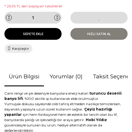
* 26,95 TL den başlayan taksitlerle!
SEPETE EKLE
HIZLI SATIN AL
Karşılaştır
Ürün Bilgisi
Yorumlar (0)
Taksit Seçenek
Canlı rengi ve şık deseniyle banyolara enerji katan
turuncu desenli
banyo lifi
, %100 akrilik ip kullanılarak elde örülmüştür.
Yumuşak dokusu sayesinde cildi tahriş etmeden nazikçe temizlerken,
dayanıklı yapısıyla uzun süreli kullanım sağlar.
Çeyiz hazırlığı
yapanlar
için hem fonksiyonel hem de estetik bir tercih olan bu lif,
banyolarda şıklığı ve işlevselliği bir araya getirir.
Hobi Yıldız
güvencesiyle sunulan bu ürün, hediye alternatifi olarak da
değerlendirilebilir.