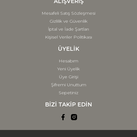
ALIŞVERİŞ
Mesafeli Satış Sözleşmesi
Gizlilik ve Güvenlik
İptal ve İade Şartları
Kişisel Veriler Politikası
ÜYELİK
Hesabım
Yeni Üyelik
Üye Girişi
Şifremi Unuttum
Sepetiniz
BİZİ TAKİP EDİN