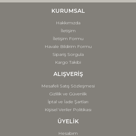
Ürün bilgilerinde hatalar bulunuyor.
Ürün fiyatı diğer sitelerden daha pahalı.
KURUMSAL
Bu ürüne benzer farklı alternatifler olmalı.
Hakkımızda
İletişim
İletişim Formu
Havale Bildirim Formu
Sipariş Sorgula
Gönder
Kargo Takibi
ALIŞVERİŞ
Mesafeli Satış Sözleşmesi
Gizlilik ve Güvenlik
İptal ve İade Şartları
Kişisel Veriler Politikası
ÜYELİK
Hesabım