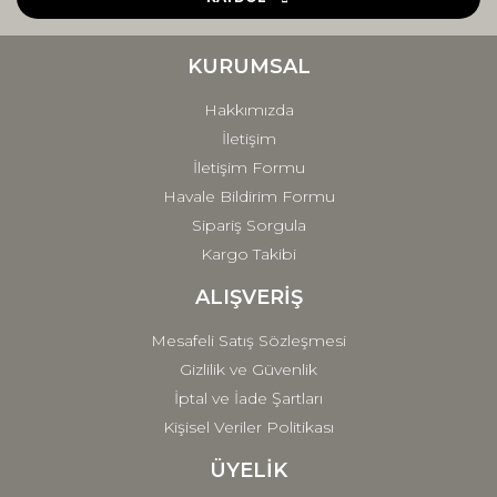
Ürün bilgilerinde hatalar bulunuyor.
Ürün fiyatı diğer sitelerden daha pahalı.
KURUMSAL
Bu ürüne benzer farklı alternatifler olmalı.
Hakkımızda
İletişim
İletişim Formu
Havale Bildirim Formu
Sipariş Sorgula
Gönder
Kargo Takibi
ALIŞVERİŞ
Mesafeli Satış Sözleşmesi
Gizlilik ve Güvenlik
İptal ve İade Şartları
Kişisel Veriler Politikası
ÜYELİK