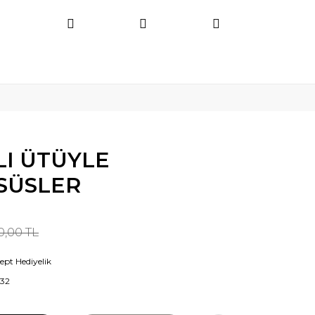
LI ÜTÜYLE
 SÜSLER
0,00 TL
ept Hediyelik
32