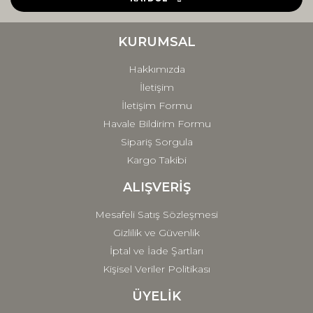
Ürün bilgilerinde hatalar bulunuyor.
Ürün fiyatı diğer sitelerden daha pahalı.
KURUMSAL
Bu ürüne benzer farklı alternatifler olmalı.
Hakkımızda
İletişim
İletişim Formu
Havale Bildirim Formu
Sipariş Sorgula
Gönder
Kargo Takibi
ALIŞVERİŞ
Mesafeli Satış Sözleşmesi
Gizlilik ve Güvenlik
İptal ve İade Şartları
Kişisel Veriler Politikası
ÜYELİK