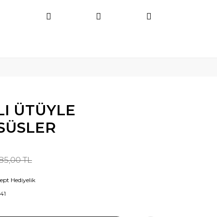
LI ÜTÜYLE
 SÜSLER
85,00 TL
ept Hediyelik
41