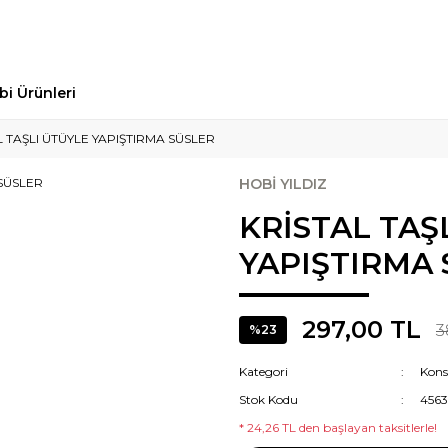
bi Ürünleri
L TAŞLI ÜTÜYLE YAPIŞTIRMA SÜSLER
HOBİ YILDIZ
KRİSTAL TAŞ
YAPIŞTIRMA
297,00 TL
3
%23
Kategori
Kons
Stok Kodu
4563
* 24,26 TL den başlayan taksitlerle!