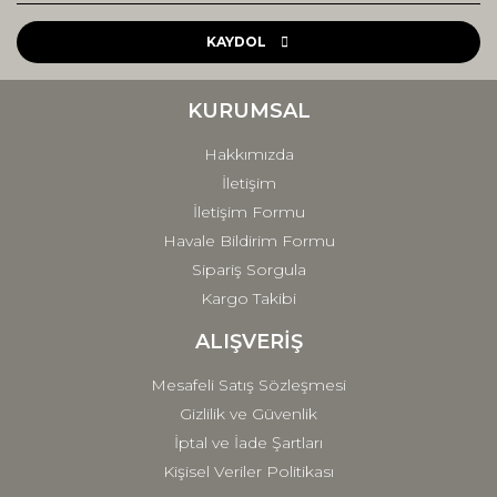
Ürün resmi kalitesiz, bozuk veya görüntülenemiyor.
Ürün açıklamasında eksik bilgiler bulunuyor.
KAYDOL
Ürün bilgilerinde hatalar bulunuyor.
Ürün fiyatı diğer sitelerden daha pahalı.
KURUMSAL
Bu ürüne benzer farklı alternatifler olmalı.
Hakkımızda
İletişim
İletişim Formu
Havale Bildirim Formu
Sipariş Sorgula
Gönder
Kargo Takibi
ALIŞVERİŞ
Mesafeli Satış Sözleşmesi
Gizlilik ve Güvenlik
İptal ve İade Şartları
Kişisel Veriler Politikası