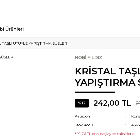
bi Ürünleri
L TAŞLI ÜTÜYLE YAPIŞTIRMA SÜSLER
HOBİ YILDIZ
KRİSTAL TAŞ
YAPIŞTIRMA
242,00 TL
2
%12
Kategori
Kons
Stok Kodu
4563
* 19,76 TL den başlayan taksitlerle!