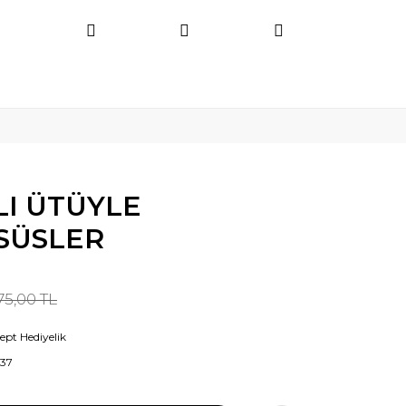
LI ÜTÜYLE
 SÜSLER
75,00 TL
ept Hediyelik
37