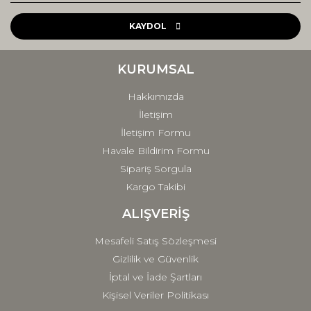
Ürün resmi kalitesiz, bozuk veya görüntülenemiyor.
Ürün açıklamasında eksik bilgiler bulunuyor.
KAYDOL
Ürün bilgilerinde hatalar bulunuyor.
Ürün fiyatı diğer sitelerden daha pahalı.
KURUMSAL
Bu ürüne benzer farklı alternatifler olmalı.
Hakkımızda
İletişim
İletişim Formu
Havale Bildirim Formu
Sipariş Sorgula
Gönder
Kargo Takibi
ALIŞVERİŞ
Mesafeli Satış Sözleşmesi
Gizlilik ve Güvenlik
İptal ve İade Şartları
Kişisel Veriler Politikası