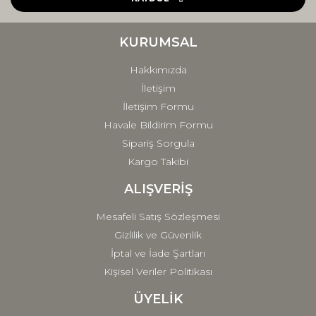
Ürün bilgilerinde hatalar bulunuyor.
Ürün fiyatı diğer sitelerden daha pahalı.
KURUMSAL
Bu ürüne benzer farklı alternatifler olmalı.
Hakkımızda
İletişim
İletişim Formu
Havale Bildirim Formu
Sipariş Sorgula
Gönder
Kargo Takibi
ALIŞVERİŞ
Mesafeli Satış Sözleşmesi
Gizlilik ve Güvenlik
İptal ve İade Şartları
Kişisel Veriler Politikası
ÜYELİK