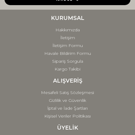
Ürün bilgilerinde hatalar bulunuyor.
Ürün fiyatı diğer sitelerden daha pahalı.
KURUMSAL
Bu ürüne benzer farklı alternatifler olmalı.
Hakkımızda
İletişim
İletişim Formu
Havale Bildirim Formu
Sipariş Sorgula
Gönder
Kargo Takibi
ALIŞVERİŞ
Mesafeli Satış Sözleşmesi
Gizlilik ve Güvenlik
İptal ve İade Şartları
Kişisel Veriler Politikası
ÜYELİK