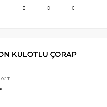
ON KÜLOTLU ÇORAP
,00 TL
ap
1