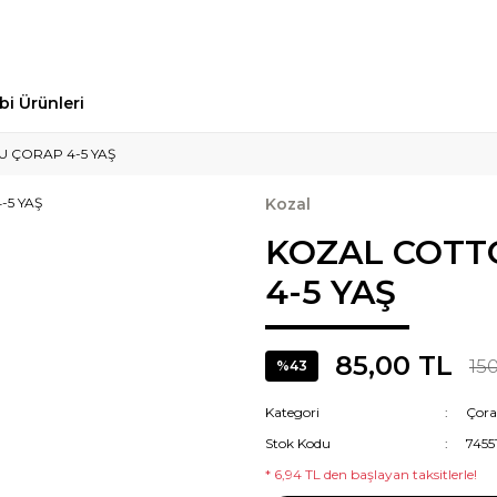
bi Ürünleri
 ÇORAP 4-5 YAŞ
Kozal
KOZAL COTT
4-5 YAŞ
85,00 TL
150
%43
Kategori
Çor
Stok Kodu
7455
* 6,94 TL den başlayan taksitlerle!