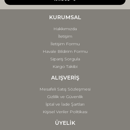
Ürün bilgilerinde hatalar bulunuyor.
Ürün fiyatı diğer sitelerden daha pahalı.
KURUMSAL
Bu ürüne benzer farklı alternatifler olmalı.
Hakkımızda
İletişim
İletişim Formu
Havale Bildirim Formu
Sipariş Sorgula
Gönder
Kargo Takibi
ALIŞVERİŞ
Mesafeli Satış Sözleşmesi
Gizlilik ve Güvenlik
İptal ve İade Şartları
Kişisel Veriler Politikası
ÜYELİK