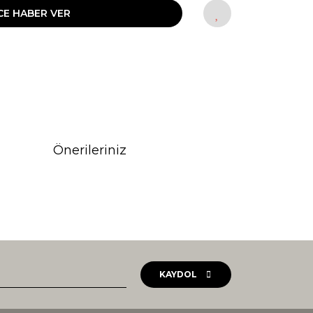
CE HABER VER
Önerileriniz
rak tarafımıza iletebilirsiniz.
KAYDOL