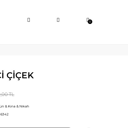
0
İ ÇİÇEK
,00 TL
n & Kına & Nikah
76342