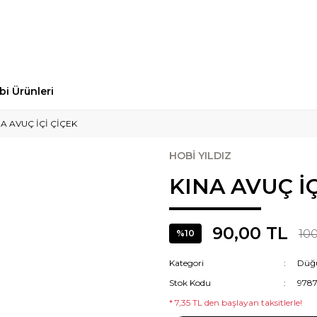
1000₺ VE ÜZERİ ÜCRETSİZ
KARGO
!
bi Ürünleri
NA AVUÇ İÇİ ÇİÇEK
HOBİ YILDIZ
KINA AVUÇ İÇ
90,00 TL
100
%10
Kategori
Düğü
Stok Kodu
978
* 7,35 TL den başlayan taksitlerle!