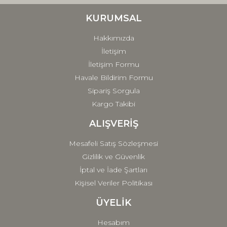
Ürün bilgilerinde hatalar bulunuyor.
Ürün fiyatı diğer sitelerden daha pahalı.
KURUMSAL
Bu ürüne benzer farklı alternatifler olmalı.
Hakkımızda
İletişim
İletişim Formu
Havale Bildirim Formu
Sipariş Sorgula
Gönder
Kargo Takibi
ALIŞVERİŞ
Mesafeli Satış Sözleşmesi
Gizlilik ve Güvenlik
İptal ve İade Şartları
Kişisel Veriler Politikası
ÜYELİK
Hesabım