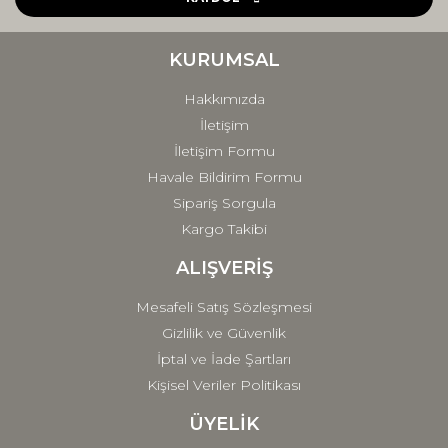
Ürün bilgilerinde hatalar bulunuyor.
Ürün fiyatı diğer sitelerden daha pahalı.
KURUMSAL
Bu ürüne benzer farklı alternatifler olmalı.
Hakkımızda
İletişim
İletişim Formu
Havale Bildirim Formu
Sipariş Sorgula
Gönder
Kargo Takibi
ALIŞVERİŞ
Mesafeli Satış Sözleşmesi
Gizlilik ve Güvenlik
İptal ve İade Şartları
Kişisel Veriler Politikası
ÜYELİK