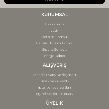
Ürün bilgilerinde hatalar bulunuyor.
Ürün fiyatı diğer sitelerden daha pahalı.
KURUMSAL
Bu ürüne benzer farklı alternatifler olmalı.
Hakkımızda
İletişim
İletişim Formu
Havale Bildirim Formu
Sipariş Sorgula
Gönder
Kargo Takibi
ALIŞVERİŞ
Mesafeli Satış Sözleşmesi
Gizlilik ve Güvenlik
İptal ve İade Şartları
Kişisel Veriler Politikası
ÜYELİK