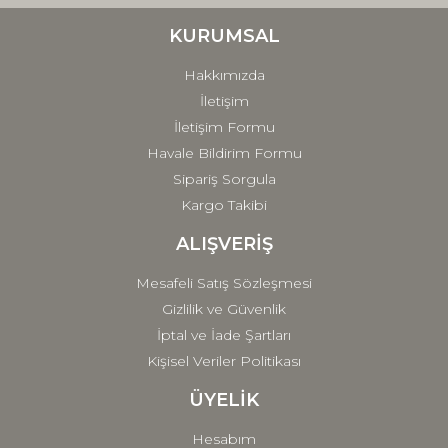
Ürün bilgilerinde hatalar bulunuyor.
Ürün fiyatı diğer sitelerden daha pahalı.
KURUMSAL
Bu ürüne benzer farklı alternatifler olmalı.
Hakkımızda
İletişim
İletişim Formu
Havale Bildirim Formu
Sipariş Sorgula
Gönder
Kargo Takibi
ALIŞVERİŞ
Mesafeli Satış Sözleşmesi
Gizlilik ve Güvenlik
İptal ve İade Şartları
Kişisel Veriler Politikası
ÜYELİK
Hesabım