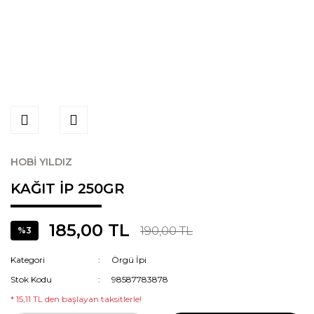
HOBİ YILDIZ
KAĞIT İP 250GR
185,00 TL
190,00 TL
%3
Kategori
Örgü İpi
Stok Kodu
98587783878
* 15,11 TL den başlayan taksitlerle!