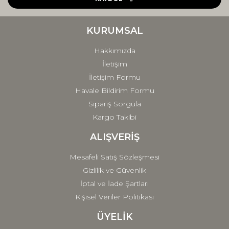
Ürün bilgilerinde hatalar bulunuyor.
Ürün fiyatı diğer sitelerden daha pahalı.
KURUMSAL
Bu ürüne benzer farklı alternatifler olmalı.
Hakkımızda
İletişim
İletişim Formu
Havale Bildirim Formu
Sipariş Sorgula
Gönder
Kargo Takibi
ALIŞVERİŞ
Mesafeli Satış Sözleşmesi
Gizlilik ve Güvenlik
İptal ve İade Şartları
Kişisel Veriler Politikası
ÜYELİK