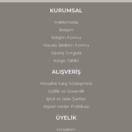
Ürün bilgilerinde hatalar bulunuyor.
Ürün fiyatı diğer sitelerden daha pahalı.
KURUMSAL
Bu ürüne benzer farklı alternatifler olmalı.
Hakkımızda
İletişim
İletişim Formu
Havale Bildirim Formu
Sipariş Sorgula
Gönder
Kargo Takibi
ALIŞVERİŞ
Mesafeli Satış Sözleşmesi
Gizlilik ve Güvenlik
İptal ve İade Şartları
Kişisel Veriler Politikası
ÜYELİK
Hesabım