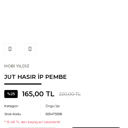
HOBİ YILDIZ
JUT HASIR İP PEMBE
165,00 TL
220,00 TL
%25
Kategori
Örgü İpi
Stok Kodu
655475558
* 13,48 TL den başlayan taksitlerle!