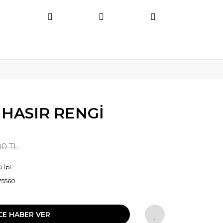
 HASIR RENGİ
00 TL
 İpi
75560
CE HABER VER