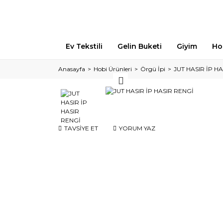
Ev Tekstili
Gelin Buketi
Giyim
Ho
Anasayfa
Hobi Ürünleri
Örgü İpi
JUT HASIR İP H
TAVSİYE ET
YORUM YAZ