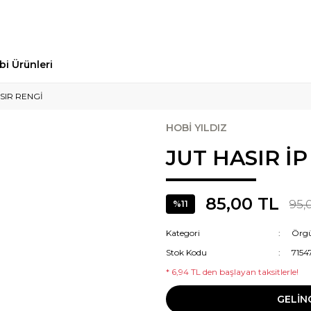
bi Ürünleri
ASIR RENGİ
HOBİ YILDIZ
JUT HASIR İP
85,00 TL
95,
%11
Kategori
Örgü
Stok Kodu
7154
* 6,94 TL den başlayan taksitlerle!
GELİN