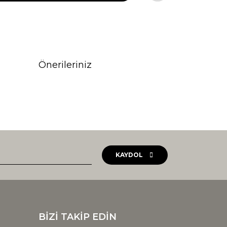
Önerileriniz
rak tarafımıza iletebilirsiniz.
KAYDOL
BİZİ TAKİP EDİN