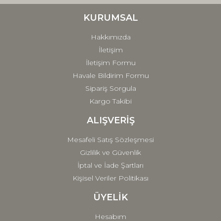
Ürün bilgilerinde hatalar bulunuyor.
Ürün fiyatı diğer sitelerden daha pahalı.
KURUMSAL
Bu ürüne benzer farklı alternatifler olmalı.
Hakkımızda
İletişim
İletişim Formu
Havale Bildirim Formu
Sipariş Sorgula
Gönder
Kargo Takibi
ALIŞVERİŞ
Mesafeli Satış Sözleşmesi
Gizlilik ve Güvenlik
İptal ve İade Şartları
Kişisel Veriler Politikası
ÜYELİK
Hesabım