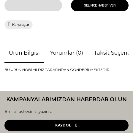
GELİNCE HABER VER
Karşılaştır
Ürün Bilgisi
Yorumlar (0)
Taksit Seçenek
BU ÜRÜN HOBİ YILDIZ TARAFINDAN GÖNDERİLMEKTEDİR
Bu ürünün fiyat bilgisi, resim, ürün açıklamalarında ve diğer
konularda yetersiz gördüğünüz noktaları öneri formunu
Bu ürüne ilk yorumu siz yapın!
kullanarak tarafımıza iletebilirsiniz.
KAMPANYALARIMIZDAN HABERDAR OLUN
Görüş ve önerileriniz için teşekkür ederiz.
Yorum Yaz
Ürün resmi kalitesiz, bozuk veya görüntülenemiyor.
Ürün açıklamasında eksik bilgiler bulunuyor.
KAYDOL