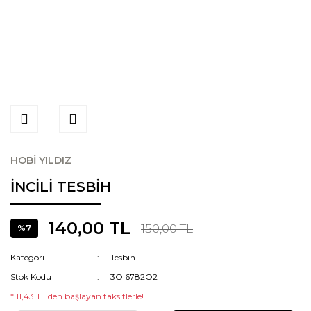
HOBİ YILDIZ
İNCİLİ TESBİH
140,00 TL
150,00 TL
%7
Kategori
Tesbih
Stok Kodu
3OI6782O2
* 11,43 TL den başlayan taksitlerle!